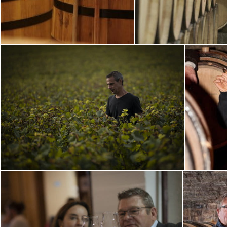
1
5
0
0
d
'
H
i
s
t
o
i
r
e
L
a
p
h
i
l
o
s
o
p
h
i
e
d
u
D
o
m
a
i
n
e
U
n
P
r
i
n
c
e
d
e
S
a
n
g
G
a
l
e
r
i
e