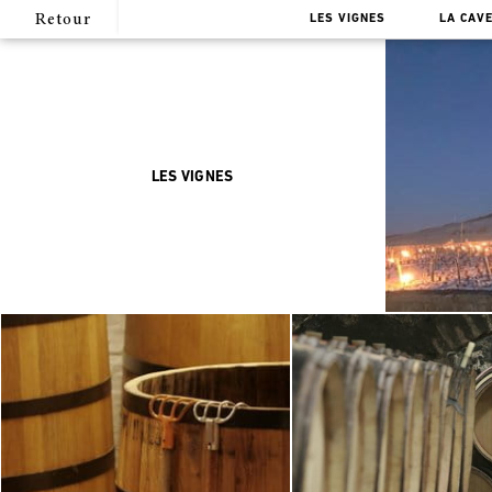
Retour
LES VIGNES
LA CAV
LES VIGNES
D
e
s
F
a
m
i
l
l
e
s
9
G
r
a
n
d
s
C
r
u
s
N
o
t
e
s
d
e
d
é
g
u
s
t
a
t
i
o
n
M
i
l
l
é
s
i
m
e
s