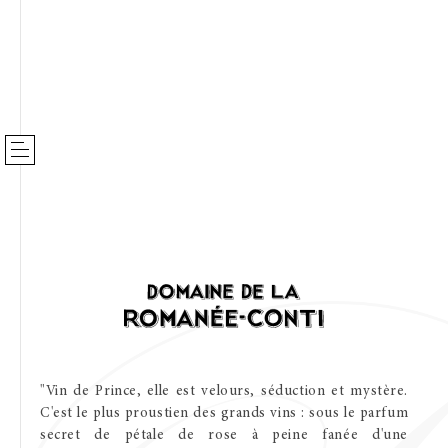
Des Familles
9 Grands Crus
"Vin
de
Prince,
elle
est
velours,
séduction
et
mystère.
C'est
le
plus
proustien
des
grands
vins
:
sous
le
parfum
Notes de dégustation
secret
de
pétale
de
rose
à
peine
fanée
d'une