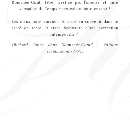
Romanée-Conti
1956,
n'est-ce
pas
l'intense
et
pure
Millésimes
sensation
du
Temps
retrouvé
qui
nous
envahit
?
1500 d'Histoire
Les
dieux
nous
auraient-ils
laissé
en
souvenir
dans
ce
La philosophie du Domaine
carré
de
terre,
la
trace
fascinante
d'une
perfection
intemporelle
?"
Un Prince de Sang
(Richard
Olney
dans
"Romanée-Conti"
-
éditions
Flammarion
-
1991)
Galerie
Mentions légales