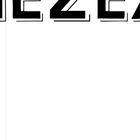
Des Familles
9 Grands Crus
Notes de dégustation
Millésimes
1500 d'Histoire
La philosophie du Domaine
Un Prince de Sang
Galerie